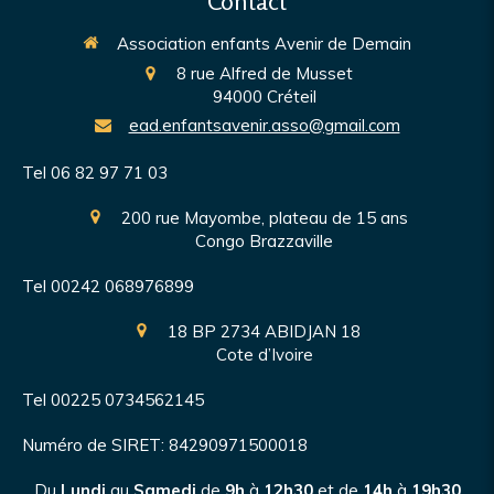
Contact
Association enfants Avenir de Demain
8 rue Alfred de Musset
94000
Créteil
ead.enfantsavenir.asso@gmail.com
Tel 06 82 97 71 03
200 rue Mayombe, plateau de 15 ans
Congo Brazzaville
Tel 00242 068976899
18 BP 2734 ABIDJAN 18
Cote d’Ivoire
Tel 00225 0734562145
Numéro de SIRET: 84290971500018
Du
Lundi
au
Samedi
de
9h
à
12h30
et de
14h
à
19h30